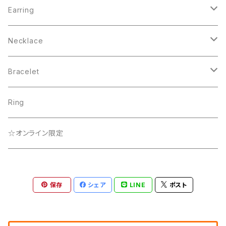
Pearl Collection
Earring
BEACH
Pearl Collection
Necklace
Lady
Que Sera Sera Collection
☆オンライン限定
Bracelet
Que Sera Sera Collection
☆オンライン限定
Lady
Ring
☆オンライン限定
☆オンライン限定
Rainbow Collection
保存
シェア
LINE
ポスト