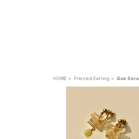
HOME
Pierced Earring
Que Sera
SOLD OUT
【K様専用】Que será será earring - 