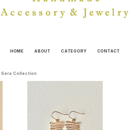
HOME
ABOUT
CATEGORY
CONTACT
 Sera Collection
SOLD OUT
opal
Que será será earring - green onyx ピ