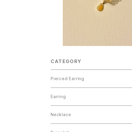
¥15,400
CATEGORY
Pierced Earring
Pearl Collection
Earring
BEACH
Pearl Collection
Necklace