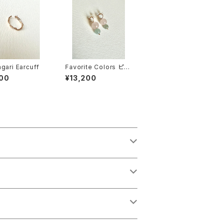
gari Earcuff
Favorite Colors ピア
ス - 翡翠(pink x gra
00
¥13,200
y)