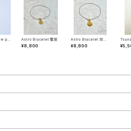
w pi
Astro Bracelet 蟹座
Astro Bracelet 双子
Tsuna
 (Smal
座
¥8,800
¥8,800
¥5,5