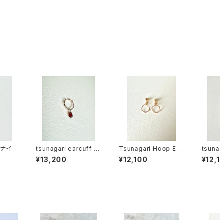
ガナイト
tsunagari earcuff wi
Tsunagari Hoop Ear
tsuna
th gemstone ガーネ
ring (SS)
ith 
¥13,200
¥12,100
¥12,
ット
キーク