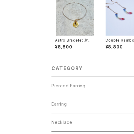
Astro Bracelet 射手
Double Rainbo
座
erced earring
¥8,800
¥8,800
l)
CATEGORY
Pierced Earring
Pearl Collection
Earring
BEACH
Pearl Collection
Necklace