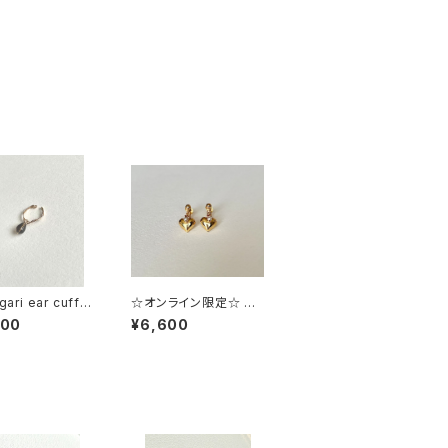
gari ear cuff w
☆オンライン限定☆ Sp
gemstone スモー
read Your Love Ⅱ イ
100
¥6,600
ォーツ
ヤリング