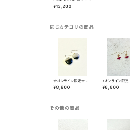
ス - 翡翠(pink x gra
¥13,200
y)
同じカテゴリの商品
☆オンライン限定☆ Sp
⭐︎オンライン限定 
read Your Love - pi
i ittai ピアス
¥8,800
¥6,600
erced earring
その他の商品