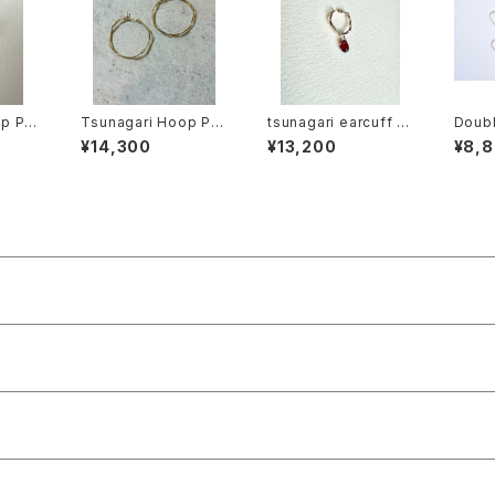
p Pie
Tsunagari Hoop Pie
tsunagari earcuff wi
Doubl
SS)
rced Earring (S)
th gemstone ガーネ
erced
¥14,300
¥13,200
¥8,
ット