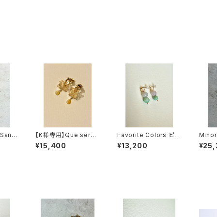
Sanm
【K様専用】Que será
Favorite Colors ピア
Mino
será earring - opal
ス - 翡翠(gray x mint
¥15,400
¥13,200
¥25
green)