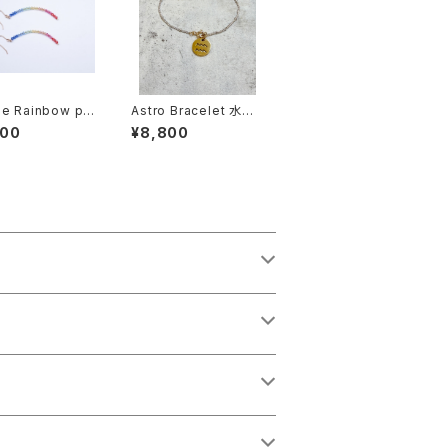
e Rainbow pi
Astro Bracelet 水瓶
 earring
座
800
¥8,800