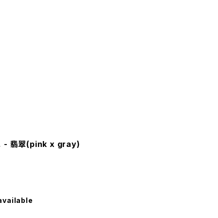
 - 翡翠(pink x gray)
available