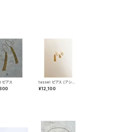
ri ピアス
tassel ピアス (アシン
メトリー)
,300
¥12,100