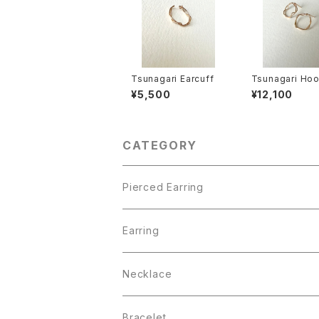
Tsunagari Earcuff
Tsunagari Hoo
rced Earring (
¥5,500
¥12,100
CATEGORY
Pierced Earring
Pearl Collection
Earring
BEACH
Pearl Collection
Necklace
Lady
Que Sera Sera Collection
☆オンライン限定
Bracelet