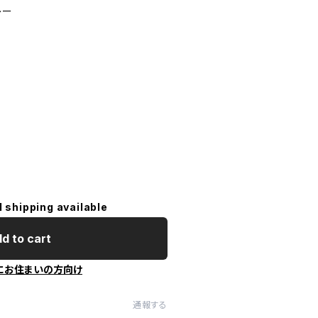
レー
l shipping available
d to cart
にお住まいの方向け
通報する