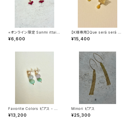
⭐︎オンライン限定 Sanmi ittai
【K様専用】Que será será ea
ピアス
rring - opal
¥6,600
¥15,400
Favorite Colors ピアス - 翡
Minori ピアス
翠(gray x mint green)
¥13,200
¥25,300