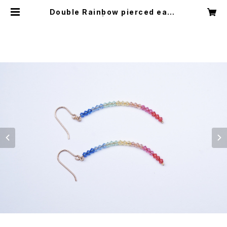
Double Rainbow pierced earri
ng | YULISA