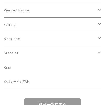
Pierced Earring
Pearl Collection
Earring
BEACH
Pearl Collection
Necklace
Lady
Que Sera Sera Collection
☆オンライン限定
Bracelet
Que Sera Sera Collection
☆オンライン限定
Lady
Ring
☆オンライン限定
☆オンライン限定
Rainbow Collection
商品一覧に戻る