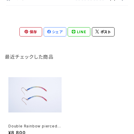
保存
シェア
LINE
ポスト
最近チェックした商品
Double Rainbow pierced e
arring
¥8,800