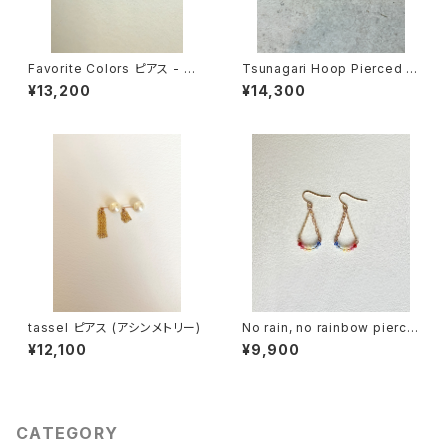
Favorite Colors ピアス - 翡
Tsunagari Hoop Pierced E
翠(gray x mint green)
arring (S)
¥13,200
¥14,300
tassel ピアス (アシンメトリー)
No rain, no rainbow pierce
d earring
¥12,100
¥9,900
CATEGORY