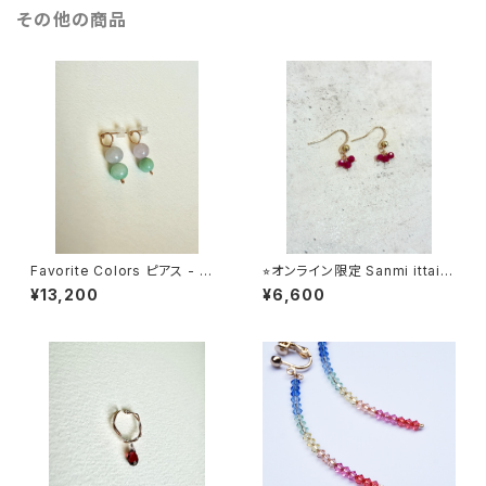
その他の商品
Favorite Colors ピアス - 翡
⭐︎オンライン限定 Sanmi ittai
翠(gray x mint green)
ピアス
¥13,200
¥6,600