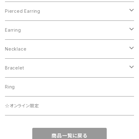
Pierced Earring
Pearl Collection
Earring
BEACH
Pearl Collection
Necklace
Lady
Que Sera Sera Collection
☆オンライン限定
Bracelet
Que Sera Sera Collection
☆オンライン限定
Lady
Ring
☆オンライン限定
☆オンライン限定
Rainbow Collection
商品一覧に戻る