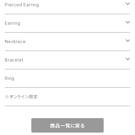
Pierced Earring
Pearl Collection
Earring
BEACH
Pearl Collection
Necklace
Lady
Que Sera Sera Collection
☆オンライン限定
Bracelet
Que Sera Sera Collection
☆オンライン限定
Lady
Ring
☆オンライン限定
☆オンライン限定
Rainbow Collection
商品一覧に戻る