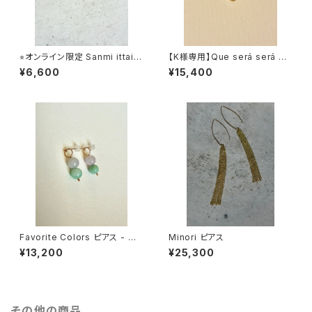
⭐︎オンライン限定 Sanmi ittai
【K様専用】Que será será ea
ピアス
rring - opal
¥6,600
¥15,400
Favorite Colors ピアス - 翡
Minori ピアス
翠(gray x mint green)
¥13,200
¥25,300
その他の商品