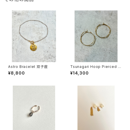
Astro Bracelet 双子座
Tsunagari Hoop Pierced E
arring (S)
¥8,800
¥14,300